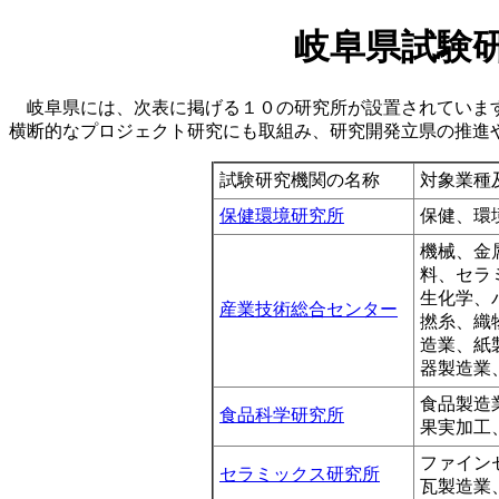
岐阜県試験
岐阜県には、次表に掲げる１０の研究所が設置されています
横断的なプロジェクト研究にも取組み、研究開発立県の推進
試験研究機関の名称
対象業種
保健環境研究所
保健、環
機械、金
料、セラ
生化学、
産業技術総合センター
撚糸、織
造業、紙
器製造業
食品製造
食品科学研究所
果実加工
ファイン
セラミックス研究所
瓦製造業