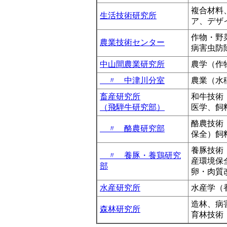
複合材料
生活技術研究所
ア、デザ
作物・野
農業技術センター
病害虫防
中山間農業研究所
農学（作
〃 中津川分室
農業（水
畜産研究所
和牛技術
（飛騨牛研究部）
医学、飼
酪農技術
〃 酪農研究部
保全）飼
養豚技術
〃 養豚・養鶏研究
産環境保
部
卵・肉質
水産研究所
水産学（
造林、病
森林研究所
育林技術